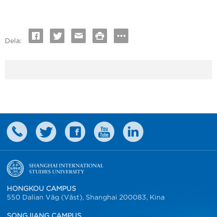
Dela:
HONGKOU CAMPUS
550 Dalian Väg (Väst), Shanghai 200083, Kina
SONGJIANG CAMPUS