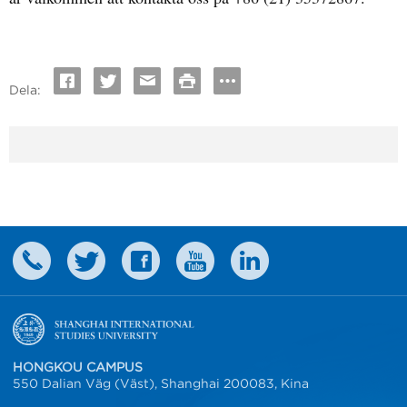
Dela:
HONGKOU CAMPUS
550 Dalian Väg (Väst), Shanghai 200083, Kina