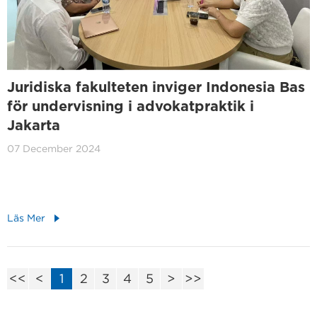
Juridiska fakulteten inviger Indonesia Bas
för undervisning i advokatpraktik i
Jakarta
07 December 2024
Läs Mer
<<
<
1
2
3
4
5
>
>>