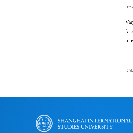
for
Var
for
int
Del