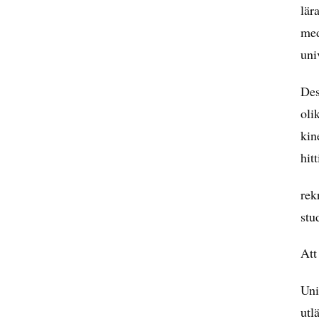
lär
med
uni
Des
oli
kin
hitt
rek
stu
Att
Uni
utl