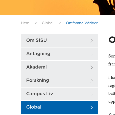
Hem
>
Global
>
Omfamna Världen
O
Om SISU
Antagning
Som
frä
Akademi
i h
Forskning
reg
bät
Campus Liv
upp
Global
Kor