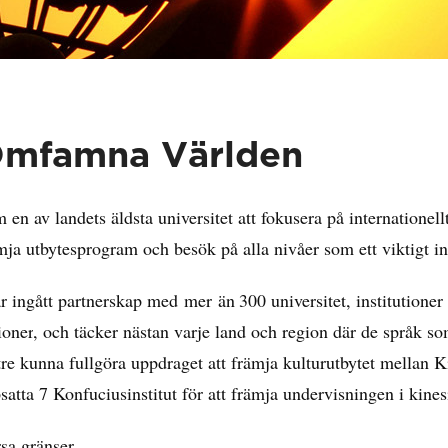
mfamna Världen
 en av landets äldsta universitet att fokusera på internationell
mja utbytesprogram och besök på alla nivåer som ett viktigt ini
ar ingått
partnerskap
med
mer
än
300
universitet,
institutioner
ioner
,
och täcker
nästan varje land
och region där
de språk
so
tre kunna
fullgöra
uppdraget att
främja
kulturutbytet
mellan
K
satta
7
Konfuciusinstitut
för att
främja undervisningen i
kines
sa gränser