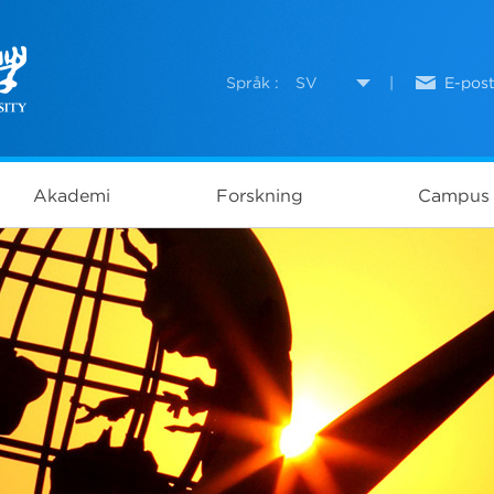
Språk :
SV
|
E-pos
Akademi
Forskning
Campus 