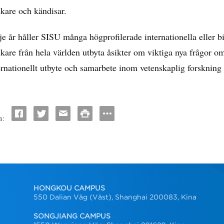
skare och kändisar.
je år håller SISU många högprofilerade internationella eller b
skare från hela världen utbyta åsikter om viktiga nya frågor o
ernationellt utbyte och samarbete inom vetenskaplig forskning
a:
HONGKOU CAMPUS
550 Dalian Väg (Väst), Shanghai 200083, Kina
SONGJIANG CAMPUS