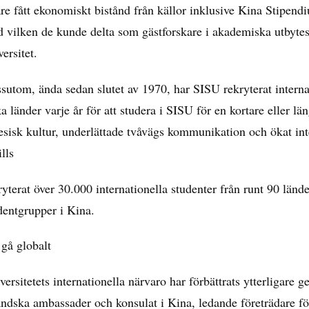
are fått ekonomiskt bistånd från källor inklusive Kina Stipe
 vilken de kunde delta som gästforskare i akademiska utbyte
versitet.
sutom, ända sedan slutet av 1970, har SISU rekryterat intern
ka länder varje år för att studera i SISU för en kortare eller län
esisk kultur, underlättade tvåvägs kommunikation och ökat in
ills
ryterat över 30.000 internationella studenter från runt 90 lände
dentgrupper i Kina.
 gå globalt
versitetets internationella närvaro har förbättrats ytterligare 
ändska ambassader och konsulat i Kina, ledande företrädare för