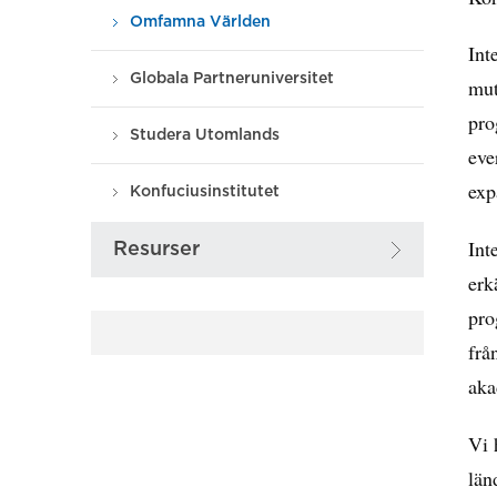
Omfamna Världen
Int
Globala Partneruniversitet
mut
pro
Studera Utomlands
eve
exp
Konfuciusinstitutet
Int
Resurser
erk
pro
frå
aka
Vi 
län