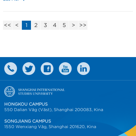
<<
<
1
2
3
4
5
>
>>
HONGKOU CAMPUS
550 Dalian Väg (Väst), Shanghai 200083, Kina
SONGJIANG CAMPUS
1550 Wenxiang Väg, Shanghai 201620, Kina