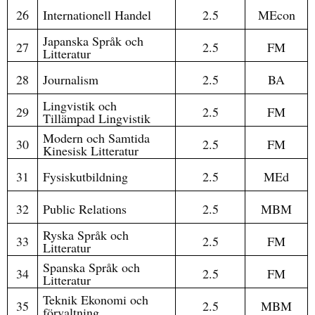
26
Internationell Handel
2.5
MEcon
Japanska Språk och
27
2.5
FM
Litteratur
28
Journalism
2.5
BA
Lingvistik och
29
2.5
FM
Tillämpad Lingvistik
Modern och Samtida
30
2.5
FM
Kinesisk Litteratur
31
Fysiskutbildning
2.5
MEd
32
Public Relations
2.5
MBM
Ryska Språk och
33
2.5
FM
Litteratur
Spanska Språk och
34
2.5
FM
Litteratur
Teknik Ekonomi och
35
2.5
MBM
förvaltning