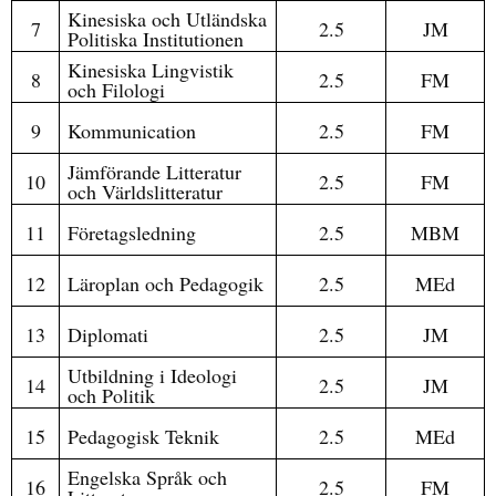
Kinesiska och Utländska
7
2.5
JM
Politiska Institutionen
Kinesiska Lingvistik
8
2.5
FM
och Filologi
9
Kommunication
2.5
FM
Jämförande Litteratur
10
2.5
FM
och Världslitteratur
11
Företagsledning
2.5
MBM
12
Läroplan och Pedagogik
2.5
MEd
13
Diplomati
2.5
JM
Utbildning i Ideologi
14
2.5
JM
och Politik
15
Pedagogisk Teknik
2.5
MEd
Engelska Språk och
16
2.5
FM