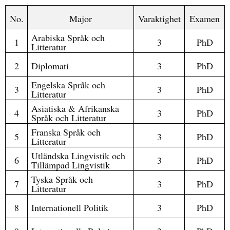
No.
Major
Varaktighet
Examen
Arabiska Språk och
1
3
PhD
Litteratur
2
Diplomati
3
PhD
Engelska Språk och
3
3
PhD
Litteratur
Asiatiska & Afrikanska
4
3
PhD
Språk och Litteratur
Franska Språk och
5
3
PhD
Litteratur
Utländska Lingvistik och
6
3
PhD
Tillämpad Lingvistik
Tyska Språk och
7
3
PhD
Litteratur
8
Internationell Politik
3
PhD