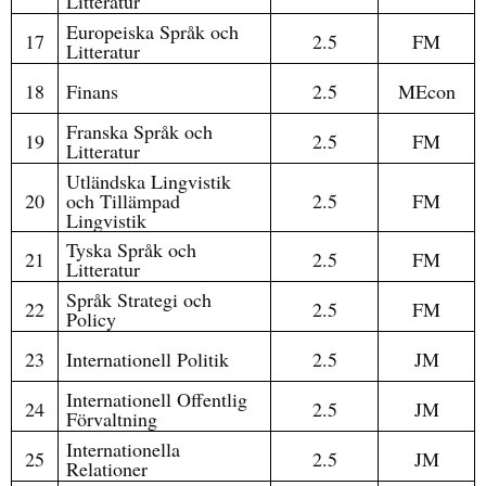
Litteratur
Europeiska Språk och
17
2.5
FM
Litteratur
18
Finans
2.5
MEcon
Franska Språk och
19
2.5
FM
Litteratur
Utländska Lingvistik
20
och Tillämpad
2.5
FM
Lingvistik
Tyska Språk och
21
2.5
FM
Litteratur
Språk Strategi och
22
2.5
FM
Policy
23
Internationell Politik
2.5
JM
Internationell Offentlig
24
2.5
JM
Förvaltning
Internationella
25
2.5
JM
Relationer