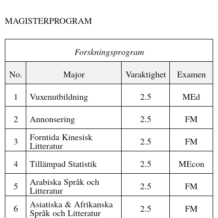
MAGISTERPROGRAM
Forskningsprogram
No.
Major
Varaktighet
Examen
1
Vuxenutbildning
2.5
MEd
2
Annonsering
2.5
FM
Forntida Kinesisk
3
2.5
FM
Litteratur
4
Tillämpad Statistik
2.5
MEcon
Arabiska Språk och
5
2.5
FM
Litteratur
Asiatiska & Afrikanska
6
2.5
FM
Språk och Litteratur