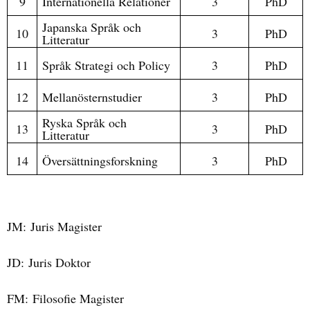
9
Internationella Relationer
3
PhD
Japanska Språk och
10
3
PhD
Litteratur
11
Språk Strategi och Policy
3
PhD
12
Mellanösternstudier
3
PhD
Ryska Språk och
13
3
PhD
Litteratur
14
Översättningsforskning
3
PhD
JM:
Juris Magister
JD:
Juris Doktor
FM:
Filosofie Magister