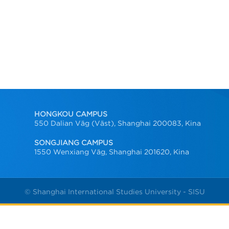
HONGKOU CAMPUS
550 Dalian Väg (Väst), Shanghai 200083, Kina
SONGJIANG CAMPUS
1550 Wenxiang Väg, Shanghai 201620, Kina
© Shanghai International Studies University - SISU