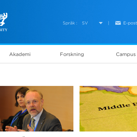
Språk :
SV
|
E-pos
Akademi
Forskning
Campus 