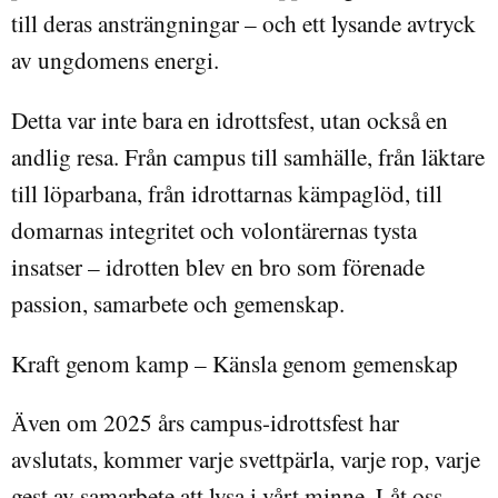
till deras ansträngningar – och ett lysande avtryck
av ungdomens energi.
Detta var inte bara en idrottsfest, utan också en
andlig resa. Från campus till samhälle, från läktare
till löparbana, från idrottarnas kämpaglöd, till
domarnas integritet och volontärernas tysta
insatser – idrotten blev en bro som förenade
passion, samarbete och gemenskap.
Kraft genom kamp – Känsla genom gemenskap
ven om 2025 års campus-idrottsfest har
Ä
avslutats, kommer varje svettpärla, varje rop, varje
gest av samarbete att lysa i vårt minne. Låt oss