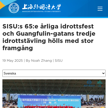
SISU:s 65:e årliga idrottsfest
och Guangfulin-gatans tredje
idrottstävling hölls med stor
framgång
19 May 2025 | By Noah Zhang | SISU