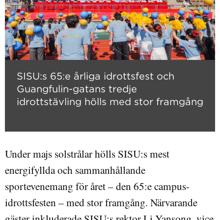
SISU:s 65:e årliga idrottsfest och
Guangfulin-gatans tredje
idrottstävling hölls med stor framgång
Under majs solstrålar hölls SISU:s mest
energifyllda och sammanhållande
sportevenemang för året – den 65:e campus-
idrottsfesten – med stor framgång. Närvarande
gäster inkluderade SISU:s rektor Li Yansong, vice