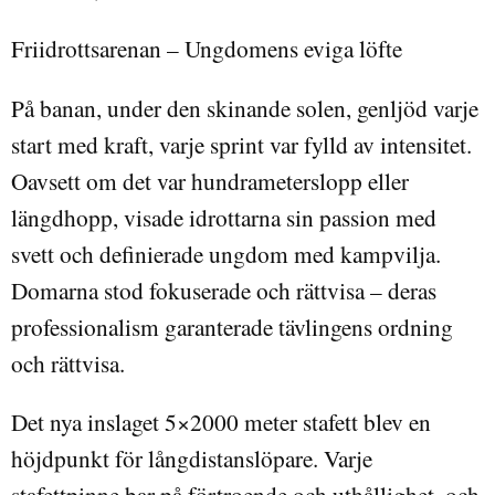
Friidrottsarenan – Ungdomens eviga löfte
På banan, under den skinande solen, genljöd varje
start med kraft, varje sprint var fylld av intensitet.
Oavsett om det var hundrameterslopp eller
längdhopp, visade idrottarna sin passion med
svett och definierade ungdom med kampvilja.
Domarna stod fokuserade och rättvisa – deras
professionalism garanterade tävlingens ordning
och rättvisa.
Det nya inslaget 5×2000 meter stafett blev en
höjdpunkt för långdistanslöpare. Varje
stafettpinne bar på förtroende och uthållighet, och