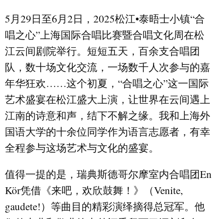
5
月
29
日至
6
月
2
日，
2025
松江
•
泰晤士小镇
“
合
唱之心
”
上海国际合唱比赛暨合唱文化周在松
江云间剧院举行。短短五天，百余支合唱团
队，数十场文化交流，一场数千人次参与的嘉
年华狂欢
……
这个初夏，
“
合唱之心
”
这一国际
艺术盛宴在松江盛大上演，让世界在云间遇上
江南的诗意和声，结下不解之缘。我和上海外
国语大学的十余位同学作为语言志愿者，有幸
全程参与这场艺术与文化的盛宴。
值得一提的是，瑞典斯德哥尔摩室内合唱团
En
Kör
凭借《来吧，欢欣鼓舞！》（
Venite,
gaudete!
）等曲目的精彩演绎摘得总冠军。他